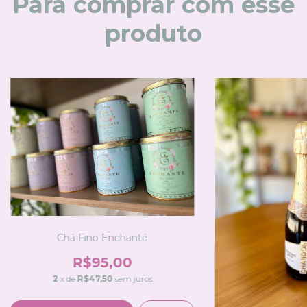
Para comprar com esse
produto
Chá Fino Enchanté
R$95,00
2
x de
R$47,50
sem juros