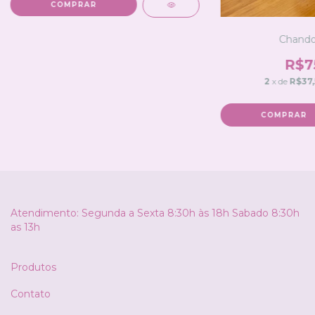
COMPRAR
Chando
R$7
2
x de
R$37,
COMPRAR
Atendimento: Segunda a Sexta 8:30h às 18h Sabado 8:30h
as 13h
Produtos
Contato