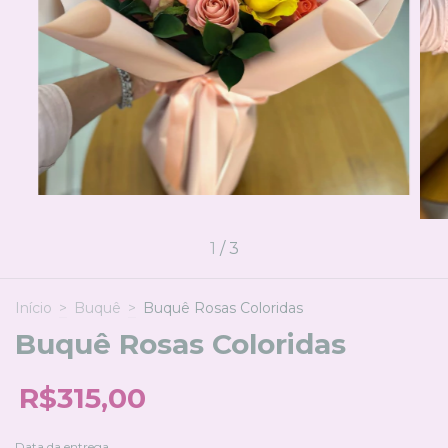
1
/
3
Início
>
Buquê
>
Buquê Rosas Coloridas
Buquê Rosas Coloridas
R$315,00
Data da entrega