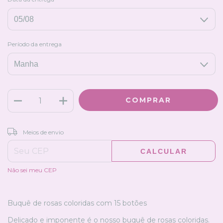
Período da entrega
ALTERAR CEP
Entregas para o CEP:
Meios de envio
CALCULAR
Não sei meu CEP
Buquê de rosas coloridas com 15 botões
Delicado e imponente é o nosso buquê de rosas coloridas.